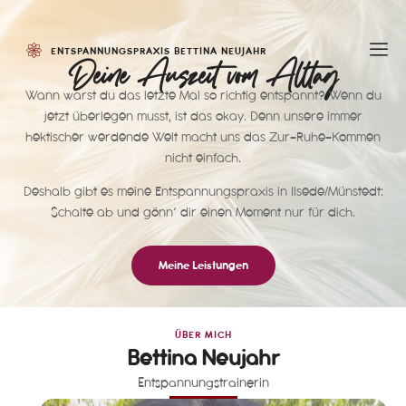
ENTSPANNUNGSPRAXIS BETTINA NEUJAHR
Deine Auszeit vom Alltag
Wann warst du das letzte Mal so richtig entspannt? Wenn du
jetzt überlegen musst, ist das okay. Denn unsere immer
hektischer werdende Welt macht uns das Zur-Ruhe-Kommen
nicht einfach.
Deshalb gibt es meine
Entspannungspraxis
in
Ilsede/Münstedt
:
Schalte ab und gönn‘ dir einen Moment nur für dich.
Meine Leistungen
ÜBER MICH
Bettina Neujahr
Entspannungstrainerin