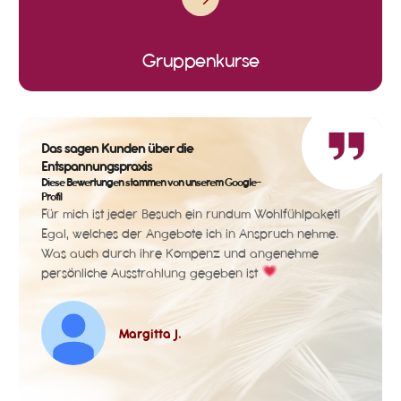
Gruppenkurse
Das sagen Kunden über die
Entspannungspraxis
Diese Bewertungen stammen von unserem Google-
Profil
rt der
Für mich ist jeder Besuch ein rundum Wohlfühlpaket!
An di
Egal, welches der Angebote ich in Anspruch nehme.
einfa
ich
Was auch durch ihre Kompenz und angenehme
wunde
persönliche Ausstrahlung gegeben ist
Dank 
 tun
Zuver
Batte
gibt!
Margitta J.